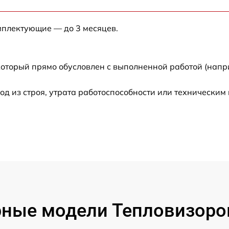
от 60 мин
мплектующие — до 3 месяцев.
от 60 мин
который прямо обусловлен с выполненной работой (напр
от 60 мин
 из строя, утрата работоспособности или техническим
от 60 мин
от 60 мин
от 60 мин
от 60 мин
ные модели Тепловизоро
от 60 мин