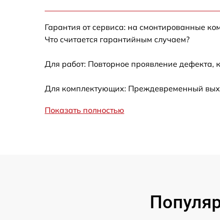
Калибровка и настройка тепловизора
Гарантия от сервиса: на смонтированные ко
Ремонт встроенного дальнометра и
Что считается гарантийным случаем?
других устройств
Для работ: Повторное проявление дефекта, 
Замена микросхемы логики
Для комплектующих: Преждевременный выход
Замена ключей управления
Показать полностью
Ремонт цепи питания
Замена USB порта
Замена процессора
Популяр
Замена аккумулятора