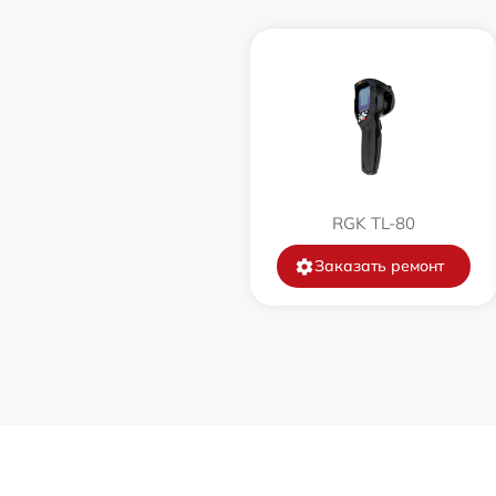
Замена корпуса
Замена дисплея (экрана)
Прошивка (Обновление ПО)
Ремонт платы управления
RGK TL-80
(восстановление)
Заказать ремонт
Восстановление после попадания влаги
Ремонт Wi-Fi
Ремонт разъема
Ремонт капиллярной трубки