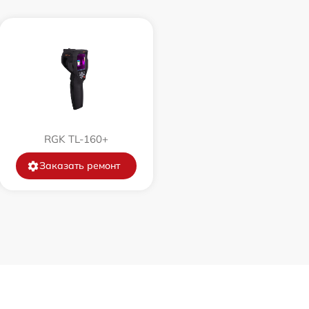
1500 р
750 р
450 р
750 р
RGK TL-160+
Заказать ремонт
850 р
850 р
650 р
450 р