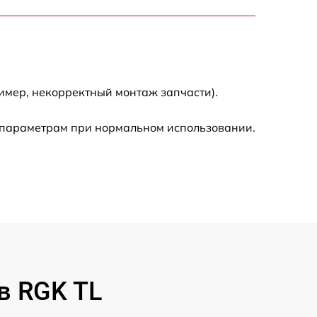
900 р
750 р
имер, некорректный монтаж запчасти).
450 р
 параметрам при нормальном использовании.
590 р
1200 р
650 р
850 р
в RGK TL
700 р