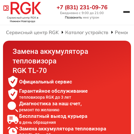
+7 (831) 231-09-76
Ежедневно с 9:00 до 21:00
Позвонить
мне утром
Сервисный центр RGK
в
Нижнем Новгороде
Сервисный центр RGK
Каталог устройств
Ремонт 
Замена аккумулятора
тепловизора
RGK TL-70
Официальный сервис
Гарантийное обслуживание
тепловизора RGK до 3 лет
Диагностика за наш счет,
ремонт по желанию
Бесплатный выезд курьера
в день обращения
Замена аккумулятора тепловизора