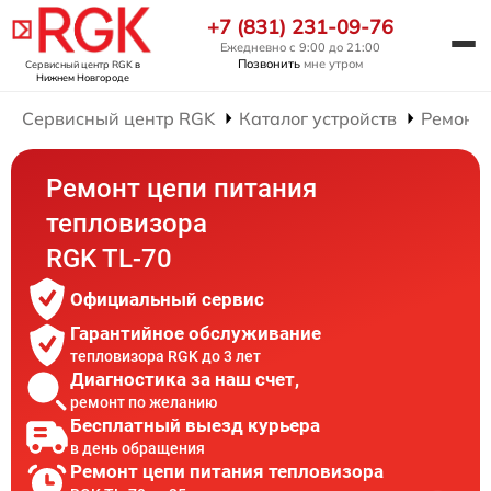
+7 (831) 231-09-76
Ежедневно с 9:00 до 21:00
Позвонить
мне утром
Сервисный центр RGK
в
Нижнем Новгороде
Сервисный центр RGK
Каталог устройств
Ремонт 
Ремонт цепи питания
тепловизора
RGK TL-70
Официальный сервис
Гарантийное обслуживание
тепловизора RGK до 3 лет
Диагностика за наш счет,
ремонт по желанию
Бесплатный выезд курьера
в день обращения
Ремонт цепи питания тепловизора